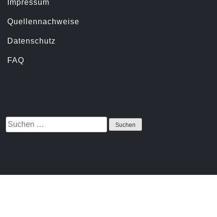
Servicemenü
Impressum
Quellennachweise
Datenschutz
FAQ
Suchen
Suche
nach:
Proudly
powered
by
WordPress
|
Theme: