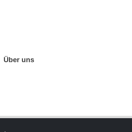
Impressum
Quellennachweise
Datenschutz
FAQ
Über uns
Geschichte
Hörbuchsprecher