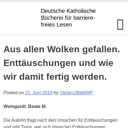
Hauptmenü
Deutsche Katholische
Bücherei
für barriere
-
freies Lesen
Deutsche
Katholische+BBR+Bücherei
barriere+SBR+freies
Lesen
Skip
Aus allen Wolken gefallen.
to
Kostenloser
Verleih
content
Enttäuschungen und wie
von
Büchern
in
wir damit fertig werden.
Punktdruck
und
als
Hörbuch
Posted on
21. Juni 2019
by
Stefan19bbbWP
im
Daisy-
Format
Weingardt, Beate M.
an
Blinde
und
Die Autorin fragt nach den Ursachen für Enttäuschungen
hochgradig
Sehgeschädigte
und gibt Tipps, wie sich (manche) Enttäuschungen