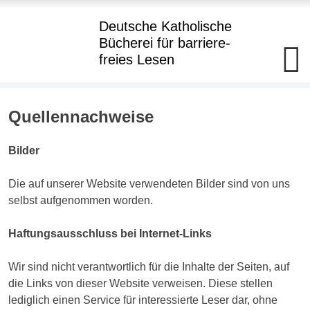
Hauptmenü
Deutsche Katholische
Bücherei
für barriere
-
freies Lesen
Deutsche
Katholische+BBR+Bücherei
barriere+SBR+freies
Lesen
Skip
Quellennachweise
to
Kostenloser
Quellennachweise
Verleih
content
von
Bilder
Büchern
in
Punktdruck
Die auf unserer Website verwendeten Bilder sind von uns
und
selbst aufgenommen worden.
als
Hörbuch
im
Haftungsausschluss bei Internet-Links
Daisy-
Format
an
Wir sind nicht verantwortlich für die Inhalte der Seiten, auf
Blinde
und
die Links von dieser Website verweisen. Diese stellen
hochgradig
lediglich einen Service für interessierte Leser dar, ohne
Sehgeschädigte