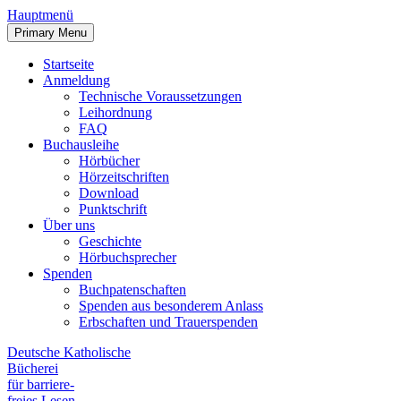
Hauptmenü
Primary Menu
Startseite
Anmeldung
Technische Voraussetzungen
Leihordnung
FAQ
Buchausleihe
Hörbücher
Hörzeitschriften
Download
Punktschrift
Über uns
Geschichte
Hörbuchsprecher
Spenden
Buchpatenschaften
Spenden aus besonderem Anlass
Erbschaften und Trauerspenden
Deutsche Katholische
Bücherei
für barriere
-
freies Lesen