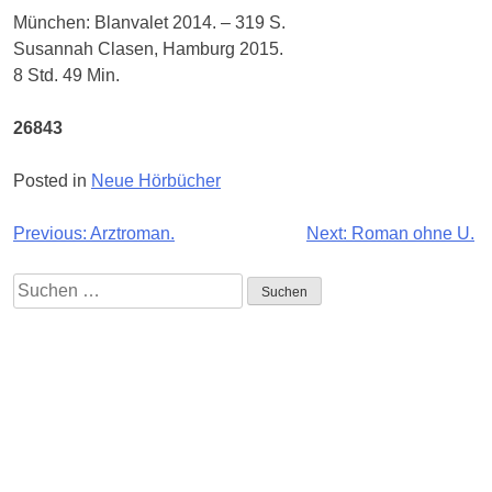
München: Blanvalet 2014. – 319 S.
Susannah Clasen, Hamburg 2015.
8 Std. 49 Min.
26843
Posted in
Neue Hörbücher
Beitragsnavigation
Previous:
Arztroman.
Next:
Roman ohne U.
Suchen
nach:
Impressum
Quellennachweise
Datenschutz
FAQ