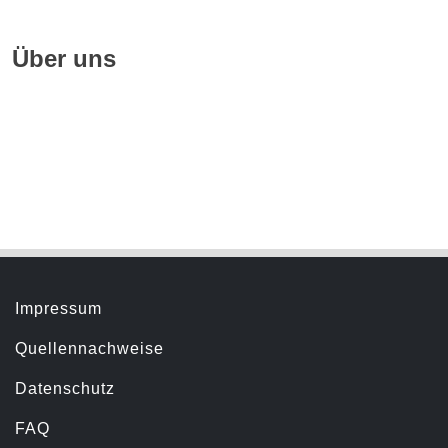
Über uns
Geschichte
Hörbuchsprecher
Servicemenü
Impressum
Quellennachweise
Datenschutz
FAQ