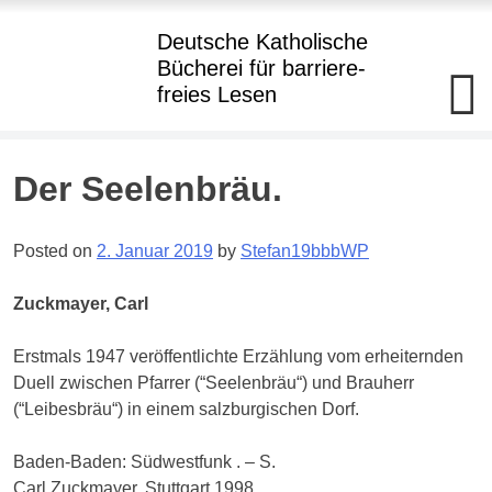
Hauptmenü
Deutsche Katholische
Bücherei
für barriere
-
freies Lesen
Deutsche
Katholische+BBR+Bücherei
barriere+SBR+freies
Lesen
Skip
Der Seelenbräu.
to
Kostenloser
Verleih
content
von
Posted on
2. Januar 2019
by
Stefan19bbbWP
Büchern
in
Punktdruck
Zuckmayer, Carl
und
als
Hörbuch
Erstmals 1947 veröffentlichte Erzählung vom erheiternden
im
Daisy-
Duell zwischen Pfarrer (“Seelenbräu“) und Brauherr
Format
(“Leibesbräu“) in einem salzburgischen Dorf.
an
Blinde
und
Baden-Baden: Südwestfunk . – S.
hochgradig
Sehgeschädigte
Carl Zuckmayer, Stuttgart 1998.