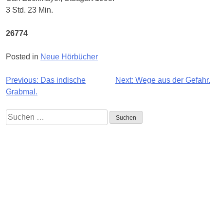
3 Std. 23 Min.
26774
Posted in
Neue Hörbücher
Beitragsnavigation
Previous:
Das indische
Next:
Wege aus der Gefahr.
Grabmal.
Suchen
nach:
Impressum
Quellennachweise
Datenschutz
FAQ