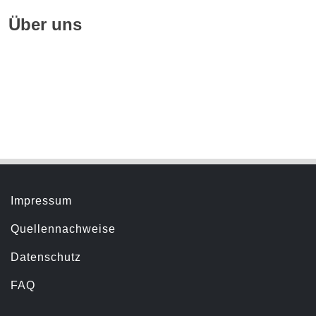
Über uns
Geschichte
Hörbuchsprecher
Servicemenü
Impressum
Quellennachweise
Datenschutz
FAQ