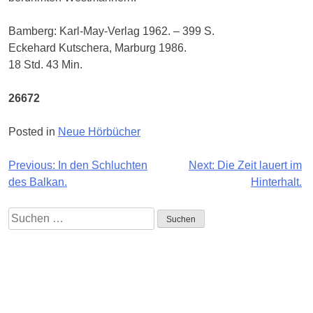
Bamberg: Karl-May-Verlag 1962. – 399 S.
Eckehard Kutschera, Marburg 1986.
18 Std. 43 Min.
26672
Posted in
Neue Hörbücher
Beitragsnavigation
Previous:
In den Schluchten
Next:
Die Zeit lauert im
des Balkan.
Hinterhalt.
Suchen
nach:
Impressum
Quellennachweise