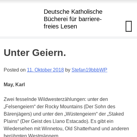
Hauptmenü
Deutsche Katholische
Bücherei
für barriere
-
freies Lesen
Deutsche
Katholische+BBR+Bücherei
barriere+SBR+freies
Lesen
Skip
Unter Geiern.
to
Kostenloser
Verleih
content
von
Posted on
11. Oktober 2018
by
Stefan19bbbWP
Büchern
in
Punktdruck
May, Karl
und
als
Hörbuch
Zwei fesselnde Wildwesterzählungen: unter den
im
Daisy-
„Felsengeiern“ der Rocky Mountains (Der Sohn des
Format
Bärenjägers) und unter den „Wüstengeiern“ der „Staked
an
Blinde
Plains“ (Der Geist des Llano Estacado). Es gibt ein
und
Wiedersehen mit Winnetou, Old Shatterhand und anderen
hochgradig
Sehgeschädigte
berühmten Westmännern.