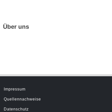
Datenschutz
FAQ
Über uns
Geschichte
Hörbuchsprecher
Servicemenü
Impressum
Quellennachweise
Datenschutz