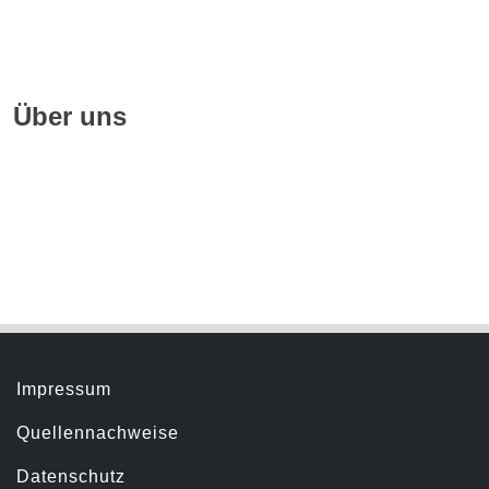
Datenschutz
FAQ
Über uns
Geschichte
Hörbuchsprecher
Servicemenü
Impressum
Quellennachweise
Datenschutz