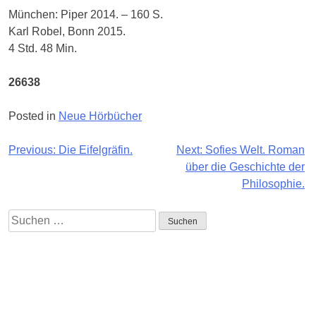
München: Piper 2014. – 160 S.
Karl Robel, Bonn 2015.
4 Std. 48 Min.
26638
Posted in
Neue Hörbücher
Beitragsnavigation
Previous:
Die Eifelgräfin.
Next:
Sofies Welt. Roman
über die Geschichte der
Philosophie.
Suchen
nach:
Impressum
Quellennachweise