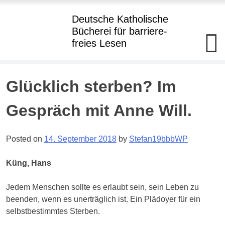
Hauptmenü
Deutsche Katholische
Bücherei
für barriere
-
freies Lesen
Deutsche
Katholische+BBR+Bücherei
barriere+SBR+freies
Lesen
Skip
Glücklich sterben? Im
to
Kostenloser
Verleih
content
Gespräch mit Anne Will.
von
Büchern
in
Punktdruck
Posted on
14. September 2018
by
Stefan19bbbWP
und
als
Hörbuch
Küng, Hans
im
Daisy-
Format
Jedem Menschen sollte es erlaubt sein, sein Leben zu
an
Blinde
beenden, wenn es unerträglich ist. Ein Plädoyer für ein
und
selbstbestimmtes Sterben.
hochgradig
Sehgeschädigte