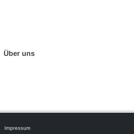
Quellennachweise
Datenschutz
FAQ
Über uns
Geschichte
Hörbuchsprecher
Servicemenü
Impressum