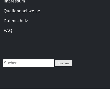
Servicemenü
Impressum
Quellennachweise
Datenschutz
FAQ
Suchen
Suche
nach:
Proudly
powered
by
WordPress
|
Theme: