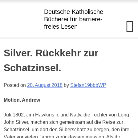
Hauptmenü
Deutsche Katholische
Bücherei
für barriere
-
freies Lesen
Deutsche
Katholische+BBR+Bücherei
barriere+SBR+freies
Lesen
Skip
Silver. Rückkehr zur
to
Kostenloser
Verleih
content
Schatzinsel.
von
Büchern
in
Punktdruck
Posted on
20. August 2018
by
Stefan19bbbWP
und
als
Hörbuch
Motion, Andrew
im
Daisy-
Format
Juli 1802. Jim Hawkins jr. und Natty, die Tochter von Long
an
Blinde
John Silver, machen sich gemeinsam auf die Reise zur
und
Schatzinsel, um dort den Silberschatz zu bergen, den ihre
hochgradig
Sehgeschädigte
Väter vor vielen Jahren zurücklassen mussten. Als ihr