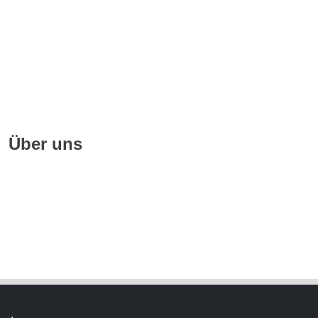
Impressum
Quellennachweise
Datenschutz
FAQ
Über uns
Geschichte
Hörbuchsprecher