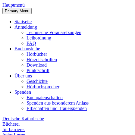
Hauptmenü
Primary Menu
Startseite
Anmeldung
Technische Voraussetzungen
Leihordnung
FAQ
Buchausleihe
Hörbücher
Hörzeitschriften
Download
Punktschrift
Über uns
Geschichte
Hörbuchsprecher
Spenden
Buchpatenschaften
Spenden aus besonderem Anlass
Erbschaften und Trauerspenden
Deutsche Katholische
Bücherei
für barriere
-
freies Lesen