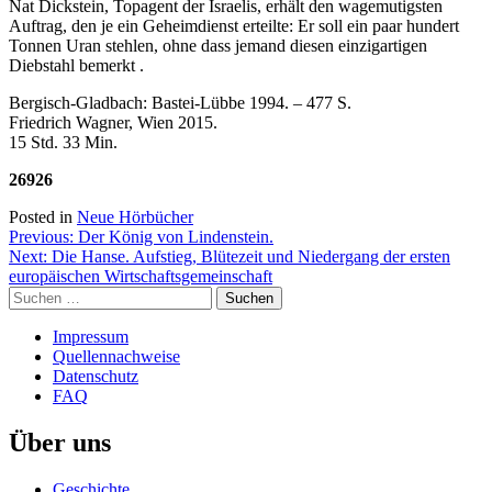
Nat Dickstein, Topagent der Israelis, erhält den wagemutigsten
hochgradig
Auftrag, den je ein Geheimdienst erteilte: Er soll ein paar hundert
Sehgeschädigte
Tonnen Uran stehlen, ohne dass jemand diesen einzigartigen
Diebstahl bemerkt .
Bergisch-Gladbach: Bastei-Lübbe 1994. – 477 S.
Friedrich Wagner, Wien 2015.
15 Std. 33 Min.
26926
Posted in
Neue Hörbücher
Beitragsnavigation
Previous:
Der König von Lindenstein.
Next:
Die Hanse. Aufstieg, Blütezeit und Niedergang der ersten
europäischen Wirtschaftsgemeinschaft
Suchen
nach:
Impressum
Quellennachweise
Datenschutz
FAQ
Über uns
Geschichte