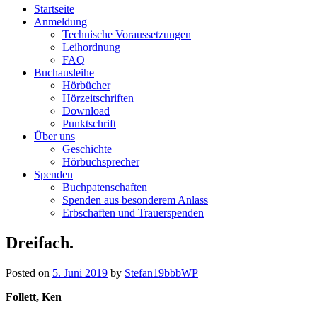
Startseite
Deutsche
Anmeldung
Technische Voraussetzungen
Katholische+BBR+Bücherei+B
Leihordnung
FAQ
barriere+SBR+freies
Buchausleihe
Hörbücher
Lesen
Hörzeitschriften
Download
Punktschrift
Kostenloser
Über uns
Verleih
Geschichte
von
Hörbuchsprecher
Büchern
Spenden
in
Buchpatenschaften
Punktdruck
Spenden aus besonderem Anlass
und
Erbschaften und Trauerspenden
als
Hörbuch
Skip
Dreifach.
im
to
Daisy-
content
Format
Posted on
5. Juni 2019
by
Stefan19bbbWP
an
Follett, Ken
Blinde
und