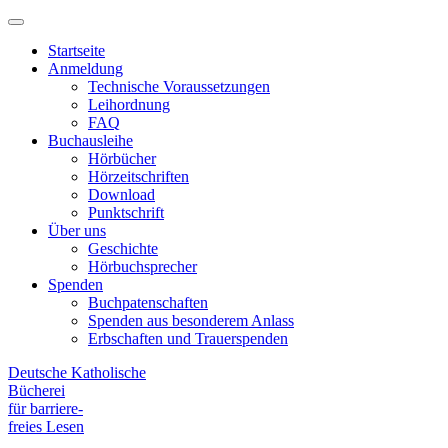
Hauptmenü
Primary
Menu
Startseite
Anmeldung
Technische Voraussetzungen
Leihordnung
FAQ
Buchausleihe
Hörbücher
Hörzeitschriften
Download
Punktschrift
Über uns
Geschichte
Hörbuchsprecher
Spenden
Buchpatenschaften
Spenden aus besonderem Anlass
Erbschaften und Trauerspenden
Deutsche Katholische
Bücherei
für barriere
-
freies Lesen