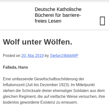
Hauptmenü
Deutsche Katholische
Bücherei
für barriere
-
freies Lesen
Deutsche
Katholische+BBR+Bücherei
barriere+SBR+freies
Lesen
Skip
Wolf unter Wölfen.
to
Kostenloser
Verleih
content
von
Posted on
20. Mai 2019
by
Stefan19bbbWP
Büchern
in
Punktdruck
Fallada, Hans
und
als
Hörbuch
Eine umfassende Gesellschaftsschilderung der
im
Daisy-
Inflationszeit (Juli bis Dezember 1923). Im Mittelpunkt
Format
stehen die Schicksale dreier ehemaliger Soldaten aus dem
an
Blinde
gleichen Regiment, die auf vielfache Weise versuchen, ihre
und
bodenlos gewordene Existenz zu erneuern.
hochgradig
Sehgeschädigte