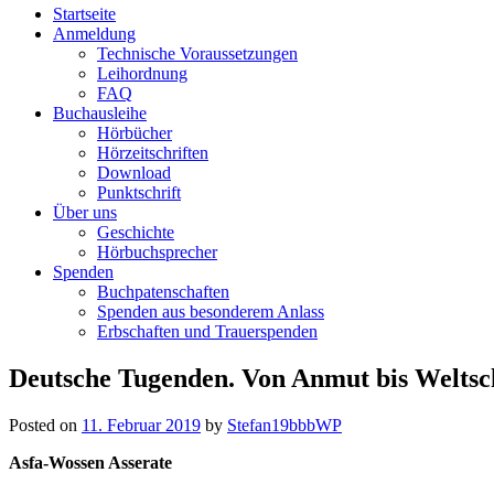
Startseite
Deutsche
Anmeldung
Technische Voraussetzungen
Katholische+BBR+Bücherei+B
Leihordnung
FAQ
barriere+SBR+freies
Buchausleihe
Hörbücher
Lesen
Hörzeitschriften
Download
Punktschrift
Kostenloser
Über uns
Verleih
Geschichte
von
Hörbuchsprecher
Büchern
Spenden
in
Buchpatenschaften
Punktdruck
Spenden aus besonderem Anlass
und
Erbschaften und Trauerspenden
als
Hörbuch
Skip
Deutsche Tugenden. Von Anmut bis Welts
im
to
Daisy-
content
Format
Posted on
11. Februar 2019
by
Stefan19bbbWP
an
Asfa-Wossen Asserate
Blinde
und