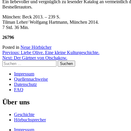
Ein liebevoller und vergnüglich zu lesender Katalog an vermeintlich
hochgradig
Bestsellerautors.
Sehgeschädigte
München: Beck 2013. – 239 S.
Tilman Leher/ Wolfgang Hartmann, München 2014.
7 Std. 36 Min.
26796
Posted in
Neue Hörbücher
Beitragsnavigation
Previous:
Liebe Olive. Eine kleine Kulturgeschichte.
Next:
Der Gärtner von Otschakow.
Suchen
nach:
Impressum
Quellennachweise
Datenschutz
FAQ
Über uns
Geschichte
Hörbuchsprecher
Servicemenü
Impressum