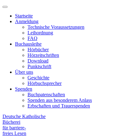
Hauptmenü
Primary
Menu
Startseite
Anmeldung
Technische Voraussetzungen
Leihordnung
FAQ
Buchausleihe
Hörbücher
Hörzeitschriften
Download
Punktschrift
Über uns
Geschichte
Hörbuchsprecher
Spenden
Buchpatenschaften
Spenden aus besonderem Anlass
Erbschaften und Trauerspenden
Deutsche Katholische
Bücherei
für barriere
-
freies Lesen