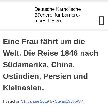
Hauptmenü
Deutsche Katholische
Bücherei
für barriere
-
freies Lesen
Deutsche
Katholische+BBR+Bücherei
barriere+SBR+freies
Lesen
Skip
Eine Frau fährt um die
to
Kostenloser
Verleih
content
Welt. Die Reise 1846 nach
von
Büchern
in
Südamerika, China,
Punktdruck
und
als
Ostindien, Persien und
Hörbuch
im
Daisy-
Kleinasien.
Format
an
Blinde
und
Posted on
31. Januar 2019
by
Stefan19bbbWP
hochgradig
Sehgeschädigte