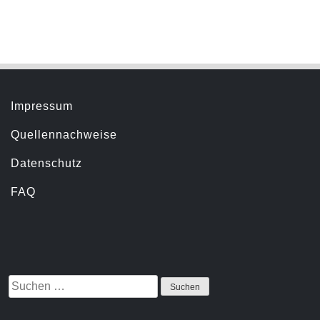
Servicemenü
Impressum
Quellennachweise
Datenschutz
FAQ
Suchen
Suche
nach: