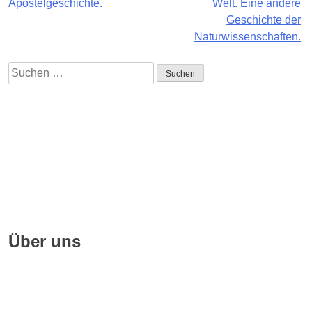
Apostelgeschichte.
Welt. Eine andere
Geschichte der
Naturwissenschaften.
Suchen
nach:
Impressum
Quellennachweise
Datenschutz
FAQ
Über uns
Geschichte
Hörbuchsprecher