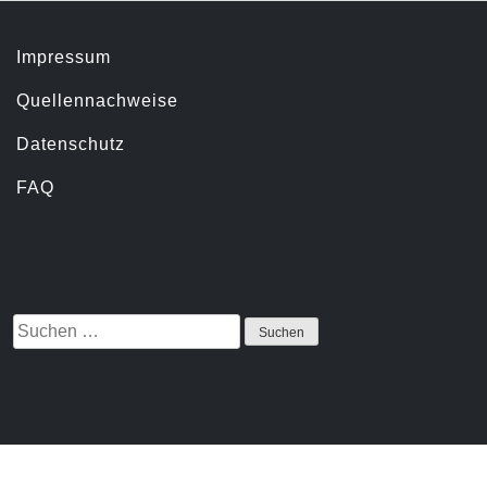
Servicemenü
Impressum
Quellennachweise
Datenschutz
FAQ
Suchen
Suche
nach:
Proudly
powered
by
WordPress