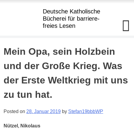
Hauptmenü
Deutsche Katholische
Bücherei
für barriere
-
freies Lesen
Deutsche
Katholische+BBR+Bücherei
barriere+SBR+freies
Lesen
Skip
Mein Opa, sein Holzbein
to
Kostenloser
Verleih
content
und der Große Krieg. Was
von
Büchern
in
der Erste Weltkrieg mit uns
Punktdruck
und
als
zu tun hat.
Hörbuch
im
Daisy-
Format
Posted on
28. Januar 2019
by
Stefan19bbbWP
an
Blinde
und
Nützel, Nikolaus
hochgradig
Sehgeschädigte