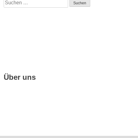
Suchen
nach:
Impressum
Quellennachweise
Datenschutz
FAQ
Über uns
Geschichte
Hörbuchsprecher