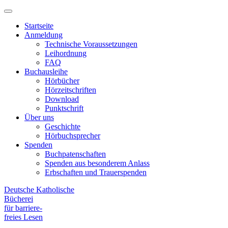
Hauptmenü
Primary
Menu
Startseite
Anmeldung
Technische Voraussetzungen
Leihordnung
FAQ
Buchausleihe
Hörbücher
Hörzeitschriften
Download
Punktschrift
Über uns
Geschichte
Hörbuchsprecher
Spenden
Buchpatenschaften
Spenden aus besonderem Anlass
Erbschaften und Trauerspenden
Deutsche Katholische
Bücherei
für barriere
-
freies Lesen