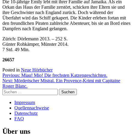
Die 10-jährige Emily lebt mit ihrer Familie auf Jamaika. Als ein
hochgradig
Orkan das Haus der Familie zerstört, schicken ihre Eltern sie und
Sehgeschädigte
ihre Geschwister nach England zurück. Doch während der
Überfahrt wird das Schiff gekapert. Die Kinder erleben fortan mit
den freundlichen Piraten zahlreiche Abenteuer, bis sie an Bord eines
Dampfers nach England gelangen.
Zürich: Dörlemann 2013. – 252 S.
Günter Rohkämper, Münster 2014.
7 Std. 49 Min.
26657
Posted in
Neue Hörbücher
Beitragsnavigation
Previous:
Miau! Mio! Die frechsten Katzengeschichten.
Next:
Mörderischer Mistral. Ein Provence-Krimi mit Capitaine
Roger Blanc.
Suchen
nach:
Impressum
Quellennachweise
Datenschutz
FAQ
Über uns