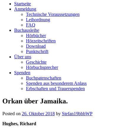
Startseite
Deutsche
Anmeldung
Technische Voraussetzungen
Katholische+BBR+Bücherei+B
Leihordnung
FAQ
barriere+SBR+freies
Buchausleihe
Hörbücher
Lesen
Hörzeitschriften
Download
Punktschrift
Kostenloser
Über uns
Verleih
Geschichte
von
Hörbuchsprecher
Büchern
Spenden
in
Buchpatenschaften
Punktdruck
Spenden aus besonderem Anlass
und
Erbschaften und Trauerspenden
als
Hörbuch
Skip
Orkan über Jamaika.
im
to
Daisy-
content
Format
Posted on
26. Oktober 2018
by
Stefan19bbbWP
an
Hughes, Richard
Blinde
und