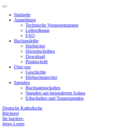
Hauptmenü
Primary
Menu
Startseite
Anmeldung
Technische Voraussetzungen
Leihordnung
FAQ
Buchausleihe
Hörbücher
Hörzeitschriften
Download
Punktschrift
Über uns
Geschichte
Hörbuchsprecher
Spenden
Buchpatenschaften
Spenden aus besonderem Anlass
Erbschaften und Trauerspenden
Deutsche Katholische
Bücherei
für barriere
-
freies Lesen