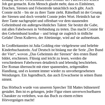
hochgradig
Job gut gemacht. Kein Mensch glaubt mehr, dass es Einhörner,
Sehgeschädigte
Drachen, Sirenen und Felsentrolle tatsächlich noch gibt. Auch
Connie nicht – bis sie zu ihrer Tante zieht. Rätselhaft ist der Gesang
der Sirenen und doch versteht Connie jedes Wort. Heimlich hat sie
ihrer Tante nachgespürt und offenbart vor dem staunenden
Geheimbund ein außergewöhnliches Talent: Sie besitzt die Gabe,
mit allen Fabelwesen in Verbindung zu treten. Das macht Connie für
den Geheimbund kostbar – und bringt sie zugleich in tödliche
Gefahr! Denn Kullervo, der Abtrünnige, wird auf sie aufmerksam.
In Großbritannien ist Julia Golding eine vielgelesene und beliebte
Kinderbuchautorin. Auf Deutsch ist bislang nur die Serie „Der Bund
der Vier“, wovon „Das Geheimnis der Sirenen“ den ersten Band
bildet, erschienen. Flüssig und leicht zu lesen, werden die
verschiedenen Fabelwesen detailreich und lebendig beschrieben.
Der Roman überrascht mit einer spannenden, zeitgemäßen
Handlung, und es kommt immer wieder zu unvorhergesehenen
Wendungen. Ein Jugendbuch, das auch Erwachsene in seinen Bann
nimmt.
Das Hörbuch wurde von unserem Sprecher Till Mattes bühnenreif
gestaltet. Ihm ist es gelungen, jeder Figur einen unverwechselbaren
Charakter zu verleihen, was das Buch zu einem echten
Hörvergnügen macht!