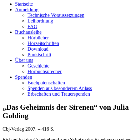
Startseite
Deutsche
Anmeldung
Technische Voraussetzungen
Katholische+BBR+Bücherei+B
Leihordnung
FAQ
barriere+SBR+freies
Buchausleihe
Hörbücher
Lesen
Hörzeitschriften
Download
Punktschrift
Kostenloser
Über uns
Verleih
Geschichte
von
Hörbuchsprecher
Büchern
Spenden
in
Buchpatenschaften
Punktdruck
Spenden aus besonderem Anlass
und
Erbschaften und Trauerspenden
als
Hörbuch
Skip
„Das Geheimnis der Sirenen“ von Julia
im
to
GoldingDasGeheimnisderSirenen
Golding
Daisy-
content
Format
an
Cbj-Verlag 2007. – 416 S.
Blinde
und
Bislang hat der Geheimbund zum Schutze der Fabelwesen seinen